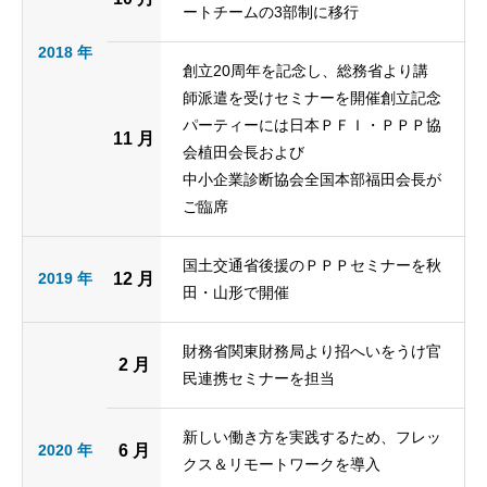
ートチームの3部制に移行
2018 年
創立20周年を記念し、総務省より講
師派遣を受けセミナーを開催創立記念
パーティーには日本ＰＦＩ・ＰＰＰ協
11 月
会植田会長および
中小企業診断協会全国本部福田会長が
ご臨席
国土交通省後援のＰＰＰセミナーを秋
2019 年
12 月
田・山形で開催
財務省関東財務局より招へいをうけ官
2 月
民連携セミナーを担当
新しい働き方を実践するため、フレッ
2020 年
6 月
クス＆リモートワークを導入