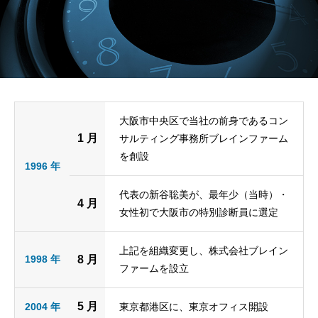
大阪市中央区で当社の前身であるコン
1 月
サルティング事務所ブレインファーム
を創設
1996 年
代表の新谷聡美が、最年少（当時）・
4 月
女性初で大阪市の特別診断員に選定
上記を組織変更し、株式会社ブレイン
1998 年
8 月
ファームを設立
5 月
2004 年
東京都港区に、東京オフィス開設