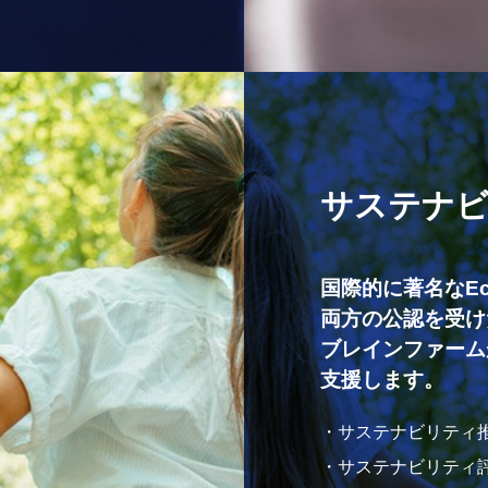
サステナ
国際的に著名なEco
両方の公認を受け
ブレインファーム
支援します。
・サステナビリティ
・サステナビリティ