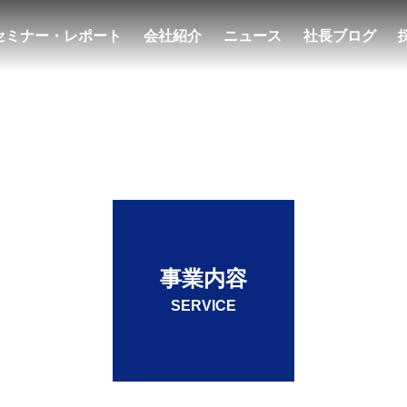
セミナー・レポート
会社紹介
ニュース
社長ブログ
せ
お知らせ
サステナビリティへの
アクセス
06
2026.07.31
取組み
CDP＆EcoVadis
【セミナーレポート公開】
サステナビリティ評価
EcoVadisスコアアップセ
ガイド」 発売開始
ミナー『倫理』編
事業内容
らせ
SERVICE
つ
メンバー紹介
PPP/PFI