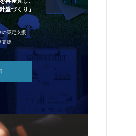
を再発見し、
針盤づくり」
略の策定支援
定支援
画