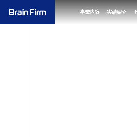
事業内容
実績紹介
お知ら
NEWS
会社概要・
2026.08.
お知らせ
解説書「
対応 
SERVICE
COMPANY
の実務
事業内容
会社案内
のお知
代表あいさ
行政計画