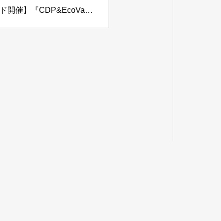
8/6(木)【参加無料/会場参加・オンライン ハイブリッド開催】『CDP&EcoVadis対応 サステナビリティ評価の実務ガイド』出版記念セミナー