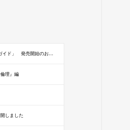
解説書「CDP＆EcoVadis対応 サステナビリティ評価の実務ガイド」 発売開始のお知らせ
『倫理』編
公開しました