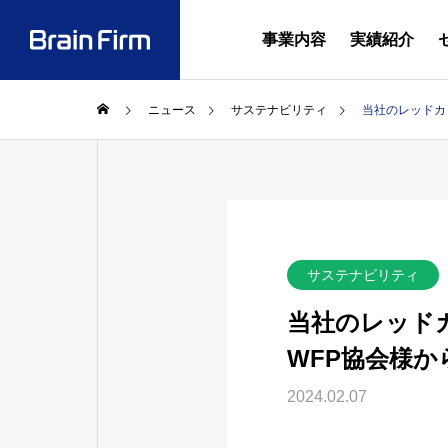
事業内容
実績紹介
ニュース
サステナビリティ
当社のレッドカ
お知ら
NEWS
会社概要・
2026.08.
お知らせ
解説書「
対応 
SERVICE
COMPANY
サステナビリティ
の実務
事業内容
会社案内
のお知
当社のレッド
代表あいさ
WFP協会様
2024.02.07
行政計画