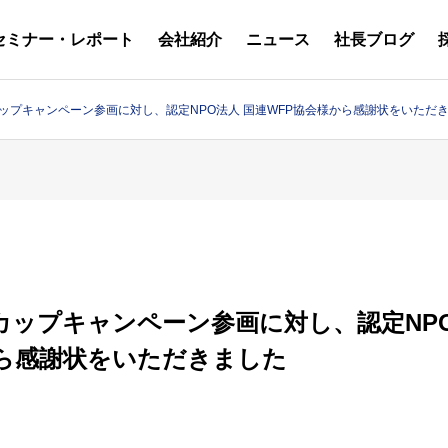
セミナー・レポート
会社紹介
ニュース
社長ブログ
ップキャンペーン参画に対し、認定NPO法人 国連WFP協会様から感謝状をいただ
せ
お知らせ
サステナビリティへの
アクセス
06
2026.07.31
取組み
CDP＆EcoVadis
【セミナーレポート公開】
サステナビリティ評価
EcoVadisスコアアップセ
ガイド」 発売開始
ミナー『倫理』編
らせ
カップキャンペーン参画に対し、認定NPO
つ
メンバー紹介
から感謝状をいただきました
PPP/PFI