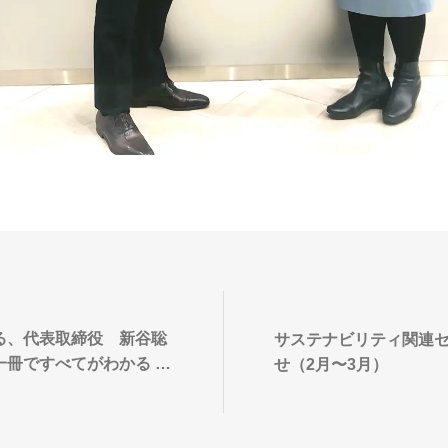
る、代表取締役 新谷聡
サステナビリティ関連
冊ですべてがわかる P
せ（2月〜3月）
科書」の広告記事が日本経済
ました