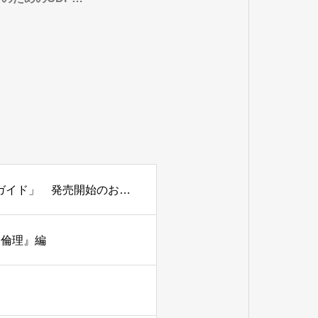
らせ
解説書「CDP＆EcoVadis対応 サステナビリティ評価の実務ガイド」 発売開始のお知らせ
『倫理』編