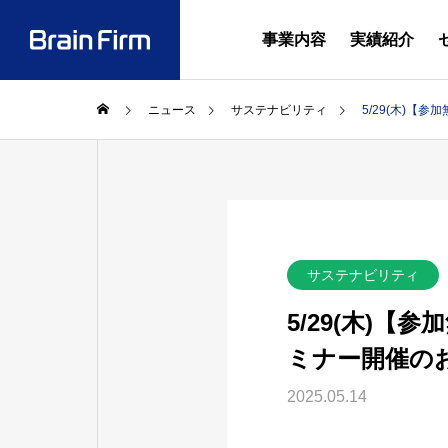
事業内容
実績紹介
ニュース
サステナビリティ
5/29(木)【
お知ら
NEWS
会社概要・
2026.08.
お知らせ
解説書「
対応 
SERVICE
COMPANY
サステナビリティ
の実務
事業内容
会社案内
のお知
5/29(木)【
代表あいさ
ミナー開催の
2025.05.14
行政計画