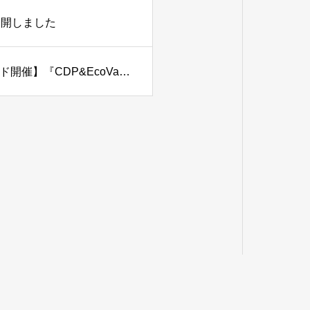
公開しました
8/6(木)【参加無料/会場参加・オンライン ハイブリッド開催】『CDP&EcoVadis対応 サステナビリティ評価の実務ガイド』出版記念セミナー