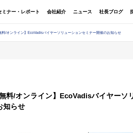
セミナー・レポート
会社紹介
ニュース
社長ブログ
参加無料/オンライン】EcoVadisバイヤーソリューションセミナー開催のお知らせ
せ
お知らせ
サステナビリティへの
アクセス
06
2026.07.31
取組み
CDP＆EcoVadis
【セミナーレポート公開】
サステナビリティ評価
EcoVadisスコアアップセ
ガイド」 発売開始
ミナー『倫理』編
らせ
参加無料/オンライン】EcoVadisバイヤ
つ
メンバー紹介
お知らせ
PPP/PFI