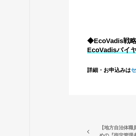
◆EcoVadi
EcoVadis
詳細・お申込みは
【地方自治体職
めの『指定管理