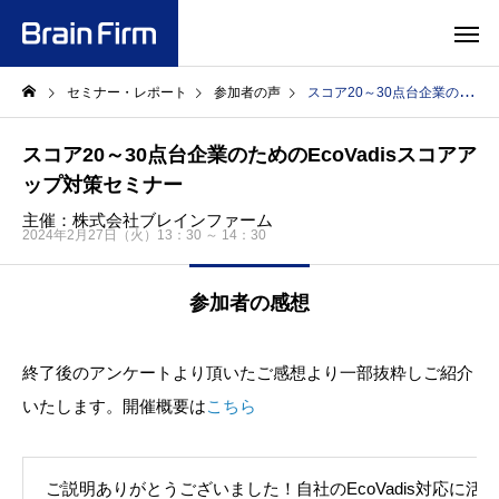
セミナー・レポート
参加者の声
スコア20～30点台企業のためのEcoVadisスコアアップ対策セミナー
スコア20～30点台企業のためのEcoVadisスコアア
ップ対策セミナー
主催：株式会社ブレインファーム
2024年2月27日（火）13：30 ～ 14：30
参加者の感想
終了後のアンケートより頂いたご感想より一部抜粋しご紹介
いたします。開催概要は
こちら
ご説明ありがとうございました！自社の
EcoVadis
対応に活か